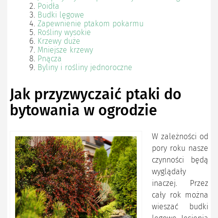
Poidła
Budki lęgowe
Zapewnienie ptakom pokarmu
Rośliny wysokie
Krzewy duże
Mniejsze krzewy
Pnącza
Byliny i rośliny jednoroczne
Jak przyzwyczaić ptaki do
bytowania w ogrodzie
W zależności od
pory roku nasze
czynności będą
wyglądały
inaczej. Przez
cały rok można
wieszać budki