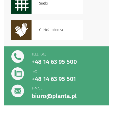
Siatki
Odzież robocza
TELEFON:
+48 14 63 95 500
FAX:
+48 14 63 95 501
E-MAIL:
biuro@planta.pl