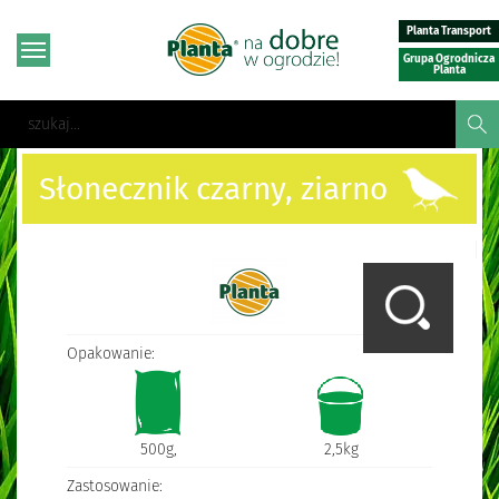
Planta Transport
Grupa Ogrodnicza
Planta
Słonecznik czarny, ziarno
Opakowanie:
500g,
2,5kg
Zastosowanie: