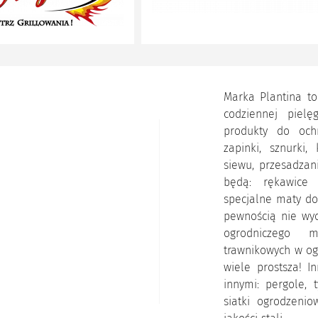
Marka Plantina to
codziennej piel
produkty do ochr
zapinki, sznurki,
siewu, przesadza
będą: rękawice 
specjalne maty do
pewnością nie wyo
ogrodniczego m
trawnikowych w ogr
wiele prostsza! I
innymi: pergole, 
siatki ogrodzenio