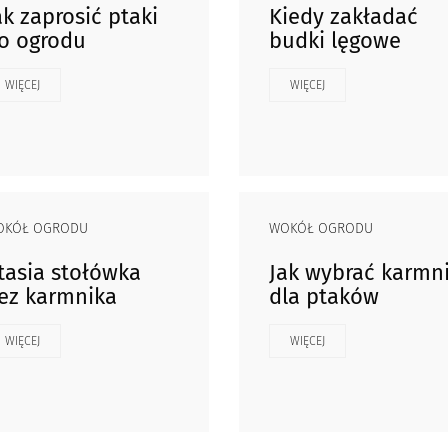
ak zaprosić ptaki
Kiedy zakładać
o ogrodu
budki lęgowe
WIĘCEJ
WIĘCEJ
OKÓŁ OGRODU
WOKÓŁ OGRODU
tasia stołówka
Jak wybrać karmn
ez karmnika
dla ptaków
WIĘCEJ
WIĘCEJ