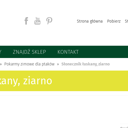
Strona główna
Pobierz
S
Y
ZNAJDŹ SKLEP
KONTAKT
Szukaj
Pokarmy zimowe dla ptaków
Słonecznik łuskany, ziarno
kany, ziarno