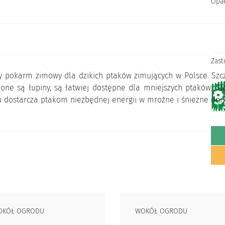
Opa
Zast
 pokarm zimowy dla dzikich ptaków zimujących w Polsce. Szcz
ione są łupiny, są łatwiej dostępne dla mniejszych ptaków. S
u dostarcza ptakom niezbędnej energii w mroźne i śnieżne dni.
OKÓŁ OGRODU
WOKÓŁ OGRODU