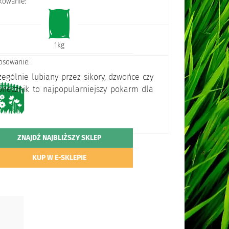
kowanie:
1kg
osowanie:
ególnie lubiany przez sikory, dzwońce czy
łonecznik to najpopularniejszy pokarm dla
ZNAJDŹ NAJBLIŻSZY SKLEP
KUP W E-SKLEPIE