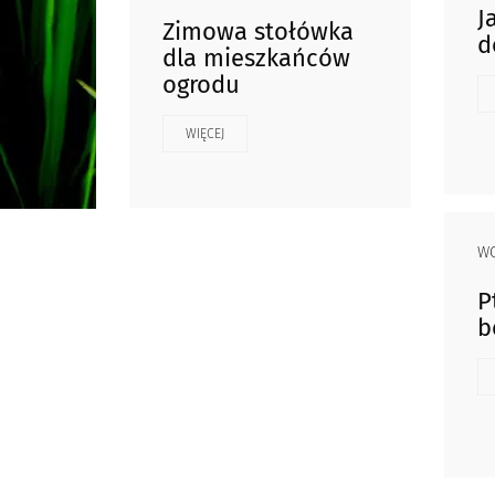
J
Zimowa stołówka
d
dla mieszkańców
ogrodu
WIĘCEJ
W
P
b