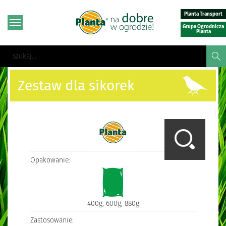
Planta Transport
Grupa Ogrodnicza
Planta
Zestaw dla sikorek
Opakowanie:
400g, 600g, 880g
Zastosowanie: