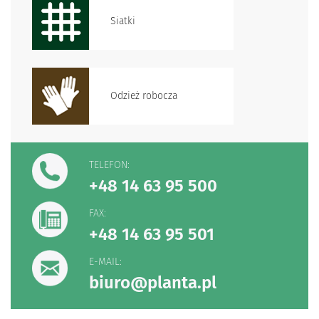
Siatki
Odzież robocza
TELEFON:
+48 14 63 95 500
FAX:
+48 14 63 95 501
E-MAIL:
biuro@planta.pl