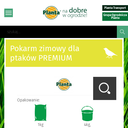
Planta Transport
Grupa Ogrodnicza
Planta
Pokarm zimowy dla
ptaków PREMIUM
Opakowanie:
1kg
4kg,