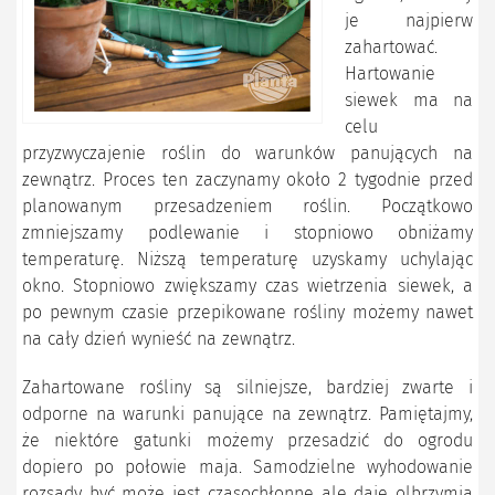
je najpierw
zahartować.
Hartowanie
siewek ma na
celu
przyzwyczajenie roślin do warunków panujących na
zewnątrz. Proces ten zaczynamy około 2 tygodnie przed
planowanym przesadzeniem roślin. Początkowo
zmniejszamy podlewanie i stopniowo obniżamy
temperaturę. Niższą temperaturę uzyskamy uchylając
okno. Stopniowo zwiększamy czas wietrzenia siewek, a
po pewnym czasie przepikowane rośliny możemy nawet
na cały dzień wynieść na zewnątrz.
Zahartowane rośliny są silniejsze, bardziej zwarte i
odporne na warunki panujące na zewnątrz. Pamiętajmy,
że niektóre gatunki możemy przesadzić do ogrodu
dopiero po połowie maja. Samodzielne wyhodowanie
rozsady być może jest czasochłonne ale daje olbrzymią