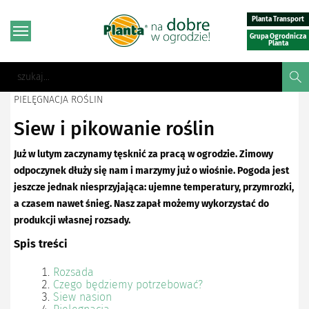
Planta Transport
Grupa Ogrodnicza
Planta
PIELĘGNACJA ROŚLIN
Siew i pikowanie roślin
Już w lutym zaczynamy tęsknić za pracą w ogrodzie. Zimowy
odpoczynek dłuży się nam i marzymy już o wiośnie. Pogoda jest
jeszcze jednak niesprzyjająca: ujemne temperatury, przymrozki,
a czasem nawet śnieg. Nasz zapał możemy wykorzystać do
produkcji własnej rozsady.
Spis treści
Rozsada
Czego będziemy potrzebować?
Siew nasion