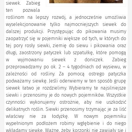
siewek. Zabieg
ten pozwala
roślinom na lepszy rozwój, a jednocześnie umożliwia
wyselekcjonowanie tylko najmocniejszych siewek do
dalszej produkcji. Przystępując do pikowania musimy
zaopatrzyć się w pojemniki większe od tych, w których do
tej pory rosły siewki, ziemię do siewu i pikowania oraz
długi, zaostrzony patyczek lub szpatułkę, które pomogą
w wyjmowaniu siewek z doniczek. Zabieg
przeprowadzamy po ok. 2 – 4 tygodniach od wysiewu, w
zależności od rośliny. Za pomocą ostrego patyczka
podważamy siewkę. Jeśli oderwiemy w ten sposób grupę
siewek łatwo je rozdzielimy. Wybieramy te najsilniejsze
siewki i przenosimy je do nowych pojemników. Wszystkie
czynności wykonujemy ostrożnie, aby nie uszkodzić
delikatnych roślin. Siewki przenosimy trzymając je za liść
właściwy nie za łodyżkę. W nowym pojemniku
wypełnionym podłożem robimy wgłębienie i do niego
wkładamy siewkę. Ważne, żeby korzonki nie zawijały się i