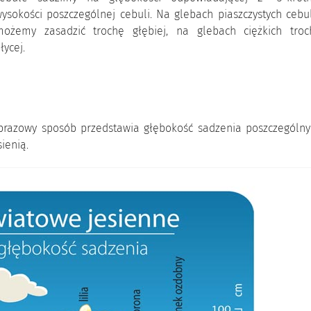
ysokości poszczególnej cebuli. Na glebach piaszczystych cebu
możemy zasadzić trochę głębiej, na glebach ciężkich troc
łycej.
rzedstawia głębokość sadzenia poszczególny
ienią.