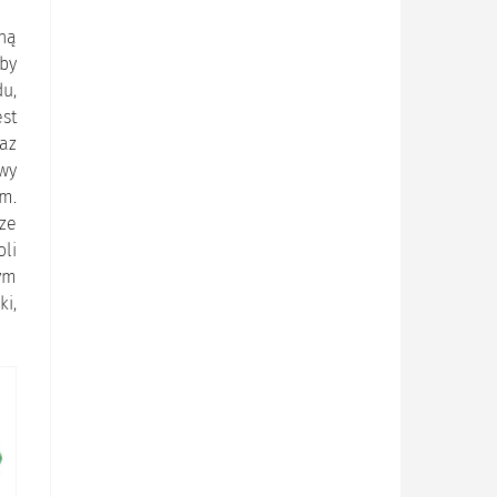
ną
by
du,
st
az
wy
m.
ze
li
ym
ki,