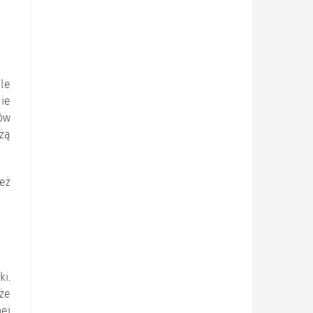
ule
mie
ów
ążą
ież
ki.
 że
ej