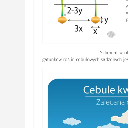
w
p
Schemat w obrazowy sposób p
gatunków roślin cebulowych sadzonych jes