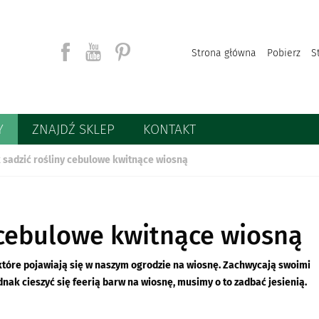
Strona główna
Pobierz
S
Y
ZNAJDŹ SKLEP
KONTAKT
Szukaj
k sadzić rośliny cebulowe kwitnące wiosną
y cebulowe kwitnące wiosną
 które pojawiają się w naszym ogrodzie na wiosnę. Zachwycają swoimi
dnak cieszyć się feerią barw na wiosnę, musimy o to zadbać jesienią.