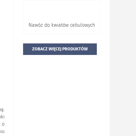
Nawóz do kwiatów cebulowych
ZOBACZ WIĘCEJ PRODUKTÓW
ą.
nki
ć o
niu