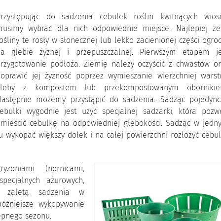
Przystępując do sadzenia cebulek roślin kwitnących wios
musimy wybrać dla nich odpowiednie miejsce. Najlepiej że
ośliny te rosły w słonecznej lub lekko zacienionej części ogro
na glebie żyznej i przepuszczalnej. Pierwszym etapem je
rzygotowanie podłoża. Ziemię należy oczyścić z chwastów or
oprawić jej żyzność poprzez wymieszanie wierzchniej warst
gleby z kompostem lub przekompostowanym obornikie
Następnie możemy przystąpić do sadzenia. Sadząc pojedync
ebulki wygodnie jest użyć specjalnej sadzarki, która pozwo
mieścić cebulkę na odpowiedniej głębokości. Sadząc w jedn
wykopać większy dołek i na całej powierzchni rozłożyć cebul
yzoniami (nornicami,
pecjalnych ażurowych,
wą zaletą sadzenia w
późniejsze wykopywanie
ępnego sezonu.