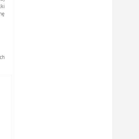
lki
hę
ch