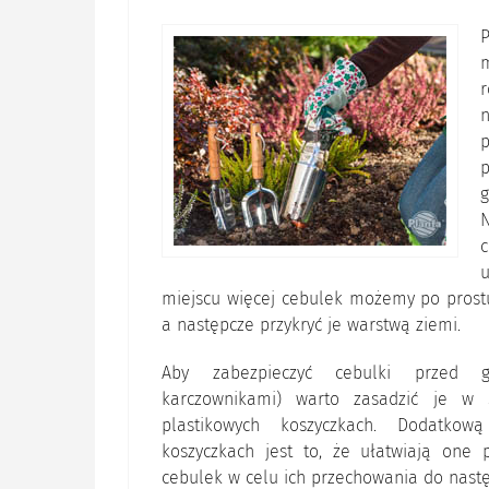
r
p
p
c
u
miejscu więcej cebulek możemy po prostu 
a następcze przykryć je warstwą ziemi.
Aby zabezpieczyć cebulki przed gr
karczownikami) warto zasadzić je w s
plastikowych koszyczkach. Dodatko
koszyczkach jest to, że ułatwiają one 
cebulek w celu ich przechowania do nast