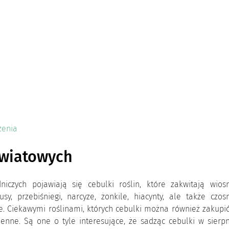
zenia
kwiatowych
czych pojawiają się cebulki roślin, które zakwitają wiosn
sy, przebiśniegi, narcyze, żonkile, hiacynty, ale także czos
ce. Ciekawymi roślinami, których cebulki można również zakupi
sienne. Są one o tyle interesujące, że sadząc cebulki w sierp