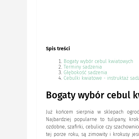
Spis treści
Bogaty wybór cebul kwiatowych
Terminy sadzenia
Głębokość sadzenia
Cebulki kwiatowe - instruktaż sad
Bogaty wybór cebul 
Już końcem sierpnia w sklepach ogrodni
Najbardziej popularne to tulipany, kroku
ozdobne, szafirki, cebulice czy szachowni
tej porze roku, są zimowity i krokusy je