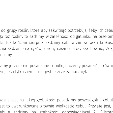
do grupy roślin, które aby zakwitnąć potrzebują, żeby ich ceb
tego też rośliny te sadzimy, w zależności od gatunku, na przeło
ątki. Już końcem sierpnia sadzimy cebule zimowitów i krokus
s na sadzenie narcyzów, korony cesarskiej czy szachownicy. Zd
m zimy.
 mamy jeszcze nie posadzone cebulki, możemy posadzić je równ
e, jeśli tylko ziemia nie jest jeszcze zamarznięta.
ażne jest na jakiej głębokości posadzimy poszczególne cebul
est to uwarunkowane głównie wielkością cebul. Przyjęte jest,
cebule sadzimy na głębokości odpowiadającej 2- 3-krotn