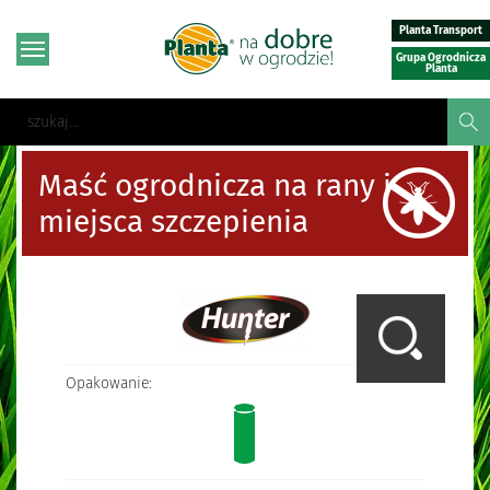
Planta Transport
Grupa Ogrodnicza
Planta
Maść ogrodnicza na rany i
miejsca szczepienia
Opakowanie: