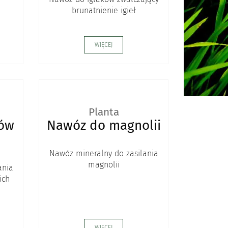
brunatnienie igieł
WIĘCEJ
Planta
tów
Nawóz do magnolii
Nawóz mineralny do zasilania
magnolii
ania
ich
WIĘCEJ