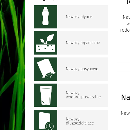
Nawozy płynne
Naw
w
rodo
Nawozy organiczne
Nawozy posypowe
Nawozy
Na
wodorozpuszczalne
Naw
Nawozy
długodziałające