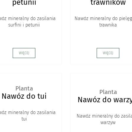
petunii
trawników
óz mineralny do zasilania
Nawóz mineralny do pielęg
surfini i petunii
trawnika
WIĘCEJ
WIĘCEJ
Planta
Planta
Nawóz do tui
Nawóz do warz
óz mineralny do zasilania
Nawóz mineralny do zasil
tui
warzyw