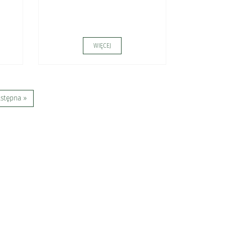
WIĘCEJ
stępna »