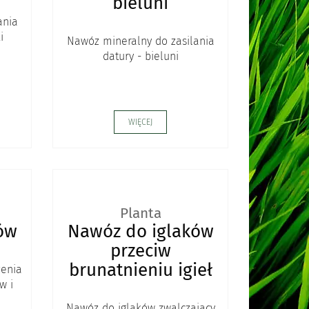
bieluni
ania
i
Nawóz mineralny do zasilania
datury - bieluni
WIĘCEJ
Planta
ów
Nawóz do iglaków
przeciw
brunatnieniu igieł
enia
w i
Nawóz do iglaków zwalczający