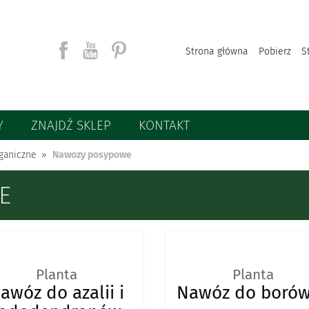
Strona główna
Pobierz
S
Y
ZNAJDŹ SKLEP
KONTAKT
Szukaj
ganiczne
Nawozy posypowe
E
Planta
Planta
awóz do azalii i
Nawóz do boró