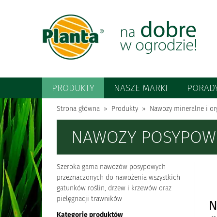
PRODUKTY
NASZE MARKI
PORAD
Strona główna
Produkty
Nawozy mineralne i or
NAWOZY POSYPOW
Szeroka gama nawozów posypowych
przeznaczonych do nawożenia wszystkich
gatunków roślin, drzew i krzewów oraz
pielęgnacji trawników
N
Kategorie produktów