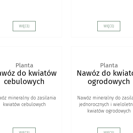
WIĘCEJ
WIĘCEJ
Planta
Planta
wóz do kwiatów
Nawóz do kwia
cebulowych
ogrodowych
óz mineralny do zasilania
Nawóz mineralny do zasil
kwiatów cebulowych
jednorocznych i wieloletn
kwiatów ogrodowych
WIĘCEJ
WIĘCEJ