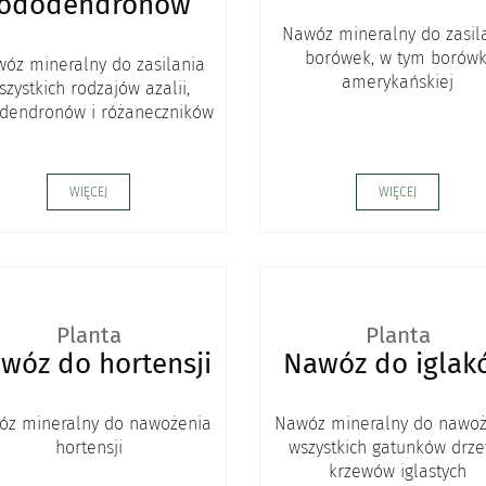
rododendronów
Nawóz mineralny do zasil
borówek, w tym borówk
óz mineralny do zasilania
amerykańskiej
szystkich rodzajów azalii,
dendronów i różaneczników
WIĘCEJ
WIĘCEJ
Planta
Planta
wóz do hortensji
Nawóz do iglak
óz mineralny do nawożenia
Nawóz mineralny do nawoż
hortensji
wszystkich gatunków drze
krzewów iglastych