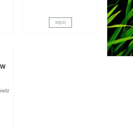
WIĘCEJ
 w
awóz