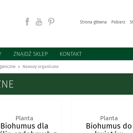
Strona główna
Pobierz
S
Y
ZNAJDŹ SKLEP
KONTAKT
Szukaj
ganiczne
Nawozy organiczne
ZNE
Planta
Planta
Biohumus dla
Biohumus do