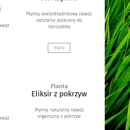
i
Płynny, wieloskładnikowy nawóz
naturalny polecany do
nawóz
storczyków
WIĘCEJ
Planta
Eliksir z pokrzyw
Płynny, naturalny nawóz
organiczny z pokrzyw
nawóz