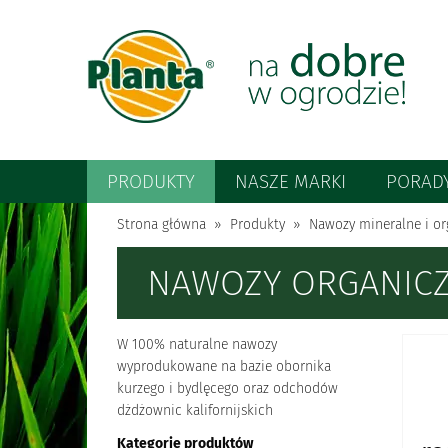
PRODUKTY
NASZE MARKI
PORAD
Strona główna
Produkty
Nawozy mineralne i or
NAWOZY ORGANIC
W 100% naturalne nawozy
wyprodukowane na bazie obornika
kurzego i bydlęcego oraz odchodów
dżdżownic kalifornijskich
Kategorie produktów