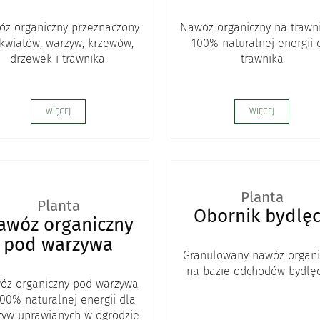
z organiczny przeznaczony
Nawóz organiczny na trawni
kwiatów, warzyw, krzewów,
100% naturalnej energii 
drzewek i trawnika.
trawnika
WIĘCEJ
WIĘCEJ
Planta
Planta
Obornik bydlę
awóz organiczny
pod warzywa
Granulowany nawóz organi
na bazie odchodów bydlę
óz organiczny pod warzywa
100% naturalnej energii dla
yw uprawianych w ogrodzie