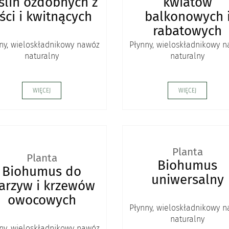
ślin ozdobnych z
kwiatów
iści i kwitnących
balkonowych 
rabatowych
ny, wieloskładnikowy nawóz
Płynny, wieloskładnikowy 
naturalny
naturalny
WIĘCEJ
WIĘCEJ
Planta
Planta
Biohumus
Biohumus do
uniwersalny
arzyw i krzewów
owocowych
Płynny, wieloskładnikowy 
naturalny
ny, wieloskładnikowy nawóz