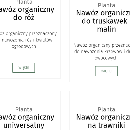
Planta
Planta
awóz organiczny
Nawóz organicz
do róż
do truskawek 
malin
z organiczny przeznaczony
 nawożenia róż i kwiatów
Nawóz organiczny przezna
ogrodowych
do nawożenia krzewów i d
owocowych.
WIĘCEJ
WIĘCEJ
Planta
Planta
awóz organiczny
Nawóz organicz
uniwersalny
na trawniki