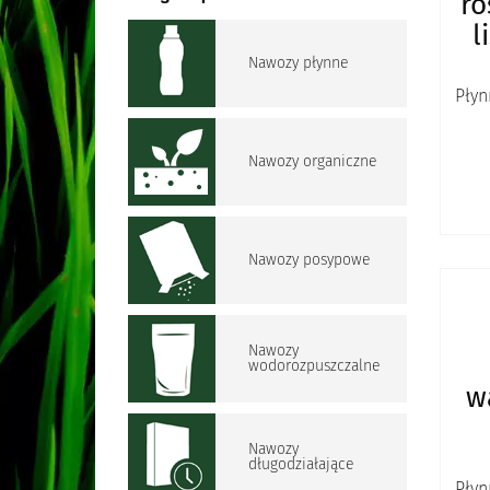
ro
l
Nawozy płynne
Płyn
Nawozy organiczne
Nawozy posypowe
Nawozy
wodorozpuszczalne
w
Nawozy
długodziałające
Płyn