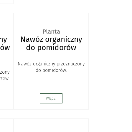
Planta
ny
Nawóz organiczny
wów
do pomidorów
Nawóz organiczny przeznaczony
do pomidorów.
czony
rzew
WIĘCEJ