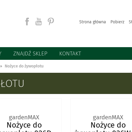
Strona główna
Pobierz
S
Y
ZNAJDŹ SKLEP
KONTAKT
Szukaj
Nożyce do żywopłotu
PŁOTU
gardenMAX
gardenMAX
Nożyce do
Nożyce do