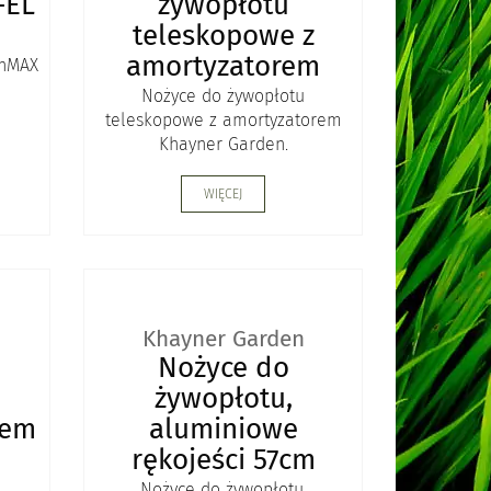
-EL
żywopłotu
teleskopowe z
amortyzatorem
enMAX
Nożyce do żywopłotu
teleskopowe z amortyzatorem
Khayner Garden.
WIĘCEJ
Khayner Garden
Nożyce do
żywopłotu,
zem
aluminiowe
rękojeści 57cm
Nożyce do żywopłotu,