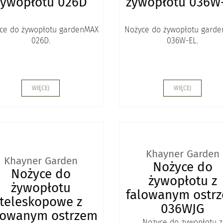
żywopłotu 026D
żywopłotu 036W
ce do żywopłotu gardenMAX
Nożyce do żywopłotu gard
026D.
036W-EL.
WIĘCEJ
WIĘCEJ
Khayner Garden
Khayner Garden
Nożyce do
Nożyce do
żywopłotu z
żywopłotu
falowanym ostr
teleskopowe z
036WJG
lowanym ostrzem
Nożyce do żywopłotu z