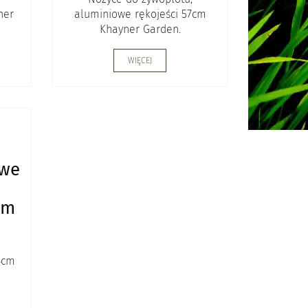
ner
aluminiowe rękojeści 57cm
Khayner Garden.
WIĘCEJ
owe
i
cm
4cm