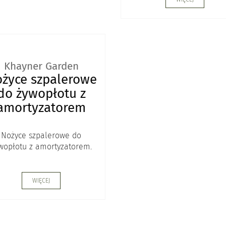
Khayner Garden
życe szpalerowe
do żywopłotu z
amortyzatorem
Nożyce szpalerowe do
wopłotu z amortyzatorem.
WIĘCEJ