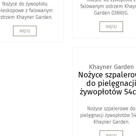
Nożyce do żywopłotu
falowanym ostrzem Khay
eleskopowe z falowanym
Garden 036WJG.
strzem Khayner Garden.
WIĘCEJ
WIĘCEJ
Khayner Garden
Nożyce szpaler
do pielęgnacj
żywopłotów 54
Nożyce szpalerowe do
pielęgnacji żywopłotów 5
Khayner Garden.
WIĘCEJ