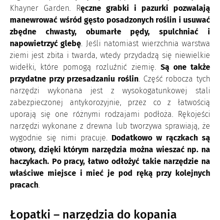
Khayner Garden. R
ęczne grabki i pazurki pozwalają
manewrować wśród gęsto posadzonych roślin i usuwać
zbędne chwasty, obumarłe pędy, spulchniać i
napowietrzyć glebę
. Jeśli natomiast wierzchnia warstwa
ziemi jest zbita i twarda, wtedy przydadzą się niewielkie
widełki, które pomogą rozluźnić ziemię.
Są one także
przydatne przy przesadzaniu roślin
. Część robocza tych
narzędzi wykonana jest z wysokogatunkowej stali
zabezpieczonej antykorozyjnie, przez co z łatwością
uporają się one różnymi rodzajami podłoża. Rękojeści
narzędzi wykonane z drewna lub tworzywa sprawiają, że
wygodnie się nimi pracuje.
Dodatkowo w rączkach są
otwory, dzięki którym narzędzia można wieszać np. na
haczykach. Po pracy, łatwo odłożyć takie narzędzie na
właściwe miejsce i mieć je pod ręką przy kolejnych
pracach
.
Łopatki – narzędzia do kopania