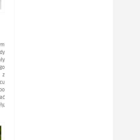
tym
dy
ały
go
 z
scu
 po
dać
y,