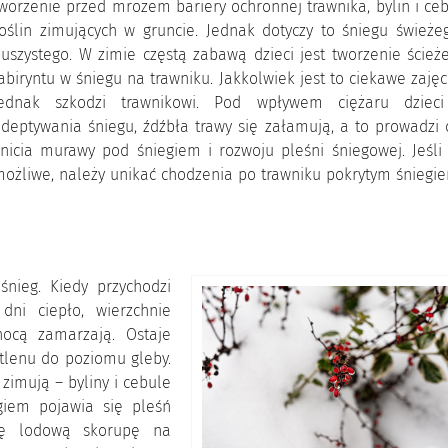
worzenie przed mrozem bariery ochronnej trawnika, bylin i ce
oślin zimujących w gruncie. Jednak dotyczy to śniegu świeże
uszystego. W zimie częstą zabawą dzieci jest tworzenie ścież
abiryntu w śniegu na trawniku. Jakkolwiek jest to ciekawe zajęc
jednak szkodzi trawnikowi. Pod wpływem ciężaru dzieci
deptywania śniegu, źdźbła trawy się załamują, a to prowadzi
nicia murawy pod śniegiem i rozwoju pleśni śniegowej. Jeśli
ożliwe, należy unikać chodzenia po trawniku pokrytym śniegi
nieg. Kiedy przychodzi
dni ciepło, wierzchnie
nocą zamarzają. Ostaje
 tlenu do poziomu gleby.
zimują – byliny i cebule
giem pojawia się pleśń
 tę lodową skorupę na