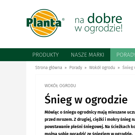
PRODUKTY
NASZE MARKI
PORAD
Strona główna
Porady
Wokół ogrodu
Śnieg 
WOKÓŁ OGRODU
Śnieg w ogrodzie
Mówiąc o śniegu ogrodnicy mają mieszane uczuci
przed mrozem. Z drugiej, ciężki i mokry śnieg 
powstawanie pleśni śniegowej. Na ścieżkach ko
można sobie poradzić ze śniegiem w ogrodzie.