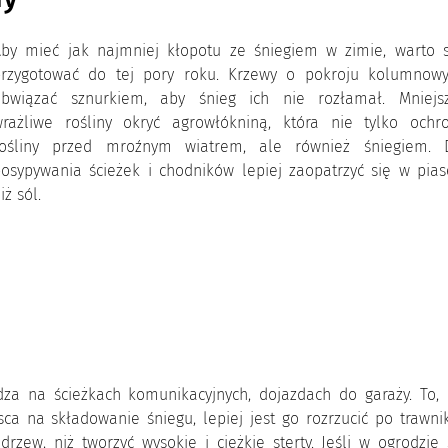
by mieć jak najmniej kłopotu ze śniegiem w zimie, warto s
przygotować do tej pory roku. Krzewy o pokroju kolumnow
obwiązać sznurkiem, aby śnieg ich nie rozłamał. Mniejsz
rażliwe rośliny okryć agrowłókniną, która nie tylko ochro
rośliny przed mroźnym wiatrem, ale również śniegiem. 
osypywania ścieżek i chodników lepiej zaopatrzyć się w pias
iż sól.
za na ścieżkach komunikacyjnych, dojazdach do garaży. To, 
ca na składowanie śniegu, lepiej jest go rozrzucić po trawni
zew, niż tworzyć wysokie i ciężkie sterty. Jeśli w ogrodzie