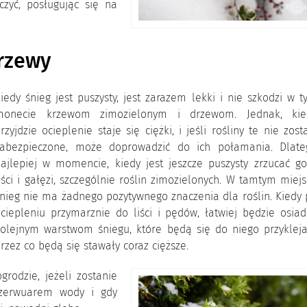
czyć, posługując się na
rzewy
iedy śnieg jest puszysty, jest zarazem lekki i nie szkodzi w 
monecie krzewom zimozielonym i drzewom. Jednak, kie
rzyjdzie ocieplenie staje się ciężki, i jeśli rośliny te nie zost
zabezpieczone, może doprowadzić do ich połamania. Dlate
ajlepiej w momencie, kiedy jest jeszcze puszysty zrzucać go
iści i gałęzi, szczególnie roślin zimozielonych. W tamtym miej
nieg nie ma żadnego pozytywnego znaczenia dla roślin. Kiedy
ciepleniu przymarznie do liści i pędów, łatwiej będzie osia
olejnym warstwom śniegu, które będą się do niego przyklejał
rzez co będą się stawały coraz cięższe.
grodzie, jeżeli zostanie
ezerwuarem wody i gdy