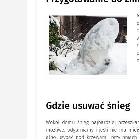
A
w
p
n
Gdzie usuwać śnieg
Wokół domu śnieg najbardziej przeszkad
możliwe, odgarniamy i jeśli nie ma miejs
albo usypać pod krzewami, przy pniach dr