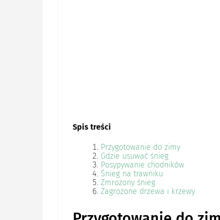
Spis treści
Przygotowanie do zimy
Gdzie usuwać śnieg
Posypywanie chodników
Śnieg na trawniku
Zmrożony śnieg
Zagrożone drzewa i krzewy
Przygotowanie do zi