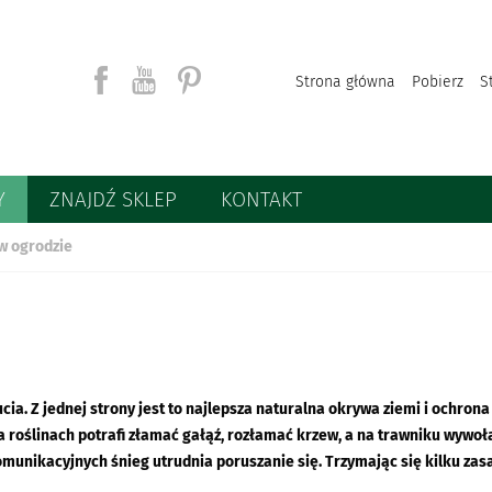
Strona główna
Pobierz
S
Y
ZNAJDŹ SKLEP
KONTAKT
Szukaj
w ogrodzie
a. Z jednej strony jest to najlepsza naturalna okrywa ziemi i ochrona
na roślinach potrafi złamać gałąź, rozłamać krzew, a na trawniku wywoł
munikacyjnych śnieg utrudnia poruszanie się. Trzymając się kilku zas