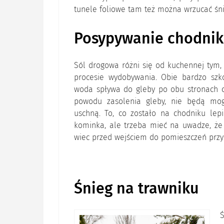
tunele foliowe tam też można wrzucać śni
Posypywanie chodni
Sól drogowa różni się od kuchennej tym, 
procesie wydobywania. Obie bardzo szko
woda spływa do gleby po obu stronach ch
powodu zasolenia gleby, nie będą mog
uschną. To, co zostało na chodniku lep
kominka, ale trzeba mieć na uwadze, że 
wiec przed wejściem do pomieszczeń przyd
Śnieg na trawniku
Ś