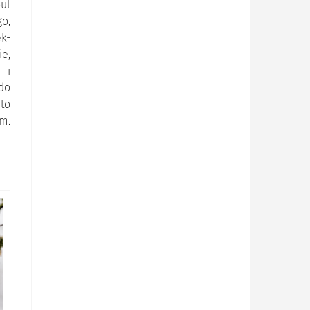
bul
go,
ek-
ie,
 i
 do
 to
em.