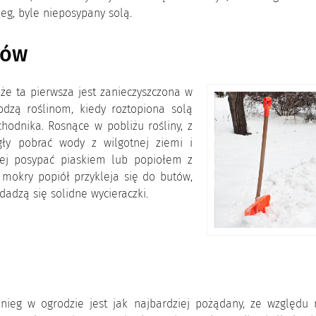
eg, byle nieposypany solą.
ków
że ta pierwsza jest zanieczyszczona w
dzą roślinom, kiedy roztopiona solą
odnika. Rosnące w pobliżu rośliny, z
ły pobrać wody z wilgotnej ziemi i
iej posypać piaskiem lub popiołem z
mokry popiół przykleja się do butów,
adzą się solidne wycieraczki.
nieg w ogrodzie jest jak najbardziej pożądany, ze względu 