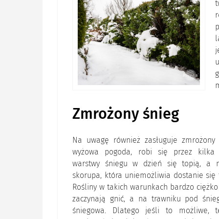
t
r
p
l
u
g
m
Zmrożony śnieg
Na uwagę również zasługuje zmrożony ś
wyżowa pogoda, robi się przez kilka 
warstwy śniegu w dzień się topią, a 
skorupa, która uniemożliwia dostanie się
Rośliny w takich warunkach bardzo ciężko 
zaczynają gnić, a na trawniku pod śnie
śniegowa. Dlatego jeśli to możliwe,