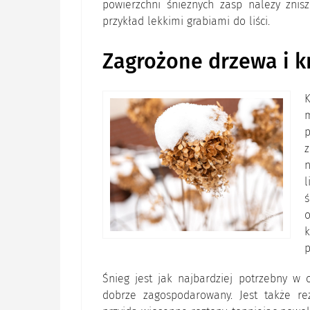
powierzchni śnieżnych zasp należy znisz
przykład lekkimi grabiami do liści.
Zagrożone drzewa i k
K
p
n
l
ś
o
k
p
Śnieg jest jak najbardziej potrzebny w o
dobrze zagospodarowany. Jest także r