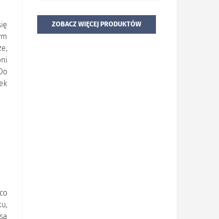
ię
ZOBACZ WIĘCEJ PRODUKTÓW
ym
e,
ni
Do
ek
co
ku,
 są