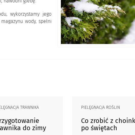
i, nawodni glebę.
odu, wykorzystamy jego
 magazynu wody, spełni
ELĘGNACJA TRAWNIKA
PIELĘGNACJA ROŚLIN
rzygotowanie
Co zrobić z choin
rawnika do zimy
po świętach