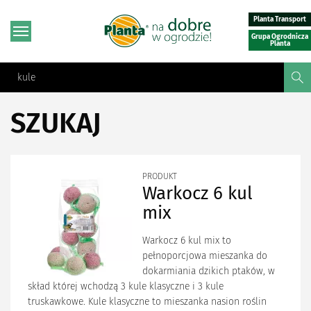
Planta Transport
Grupa Ogrodnicza
Planta
SZUKAJ
PRODUKT
Warkocz 6 kul
mix
Warkocz 6 kul mix to
pełnoporcjowa mieszanka do
dokarmiania dzikich ptaków, w
skład której wchodzą 3 kule klasyczne i 3 kule
truskawkowe. Kule klasyczne to mieszanka nasion roślin