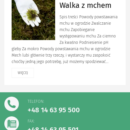
Walka z mchem
Spis treści Powody powstawania
mchu w ogrodzie Zwalczanie
mchu Zapobieganie
występowaniu mchu Za ciemno
Za kwaśno Podniesienie pH
gleby Za mokro Powody powstawania mchu w ogrodzie
Mech lubi głównie trzy rzeczy, i wystarczy mu zaspokoić
choćby jedną jego potrzebę, już możemy spodziewać...
WIĘCEJ
TELEFON:
+48 14 63 95 500
FAX:
+48 14 63 95 501