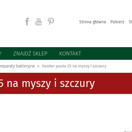
Strona główna
Pobierz
S
Y
ZNAJDŹ SKLEP
KONTAKT
Szukaj
reparaty bakteryjne
Hunter pasta 25 na myszy i szczury
5 na myszy i szczury