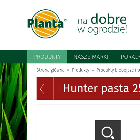
PRODUKTY
NASZE MARKI
PORAD
Strona główna
Produkty
Produkty biobójcze i p
Hunter pasta 2