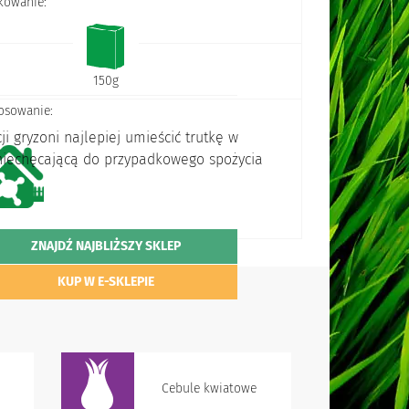
kowanie:
150g
osowanie:
i gryzoni najlepiej umieścić trutkę w
zniechęcającą do przypadkowego spożycia
ZNAJDŹ NAJBLIŻSZY SKLEP
KUP W E-SKLEPIE
Cebule kwiatowe