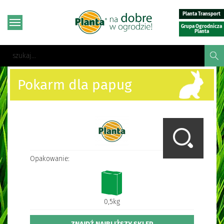
Planta Transport
Grupa Ogrodnicza
Planta
Pokarm dla papug
Opakowanie:
0,5kg