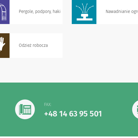
Pergole, podpory, haki
Nawadnianie og
Odzież robocza
FAX:
+48 14 63 95 501