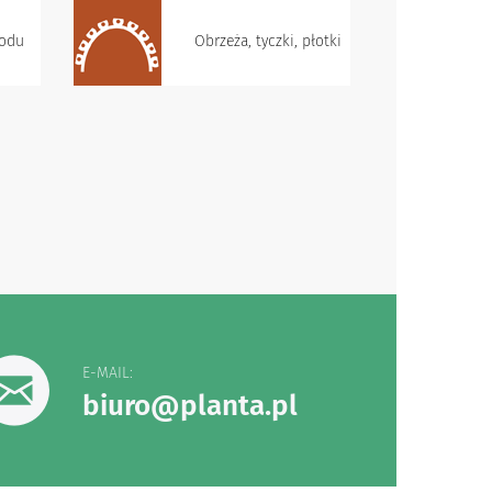
rodu
Obrzeża, tyczki, płotki
E-MAIL:
biuro@planta.pl