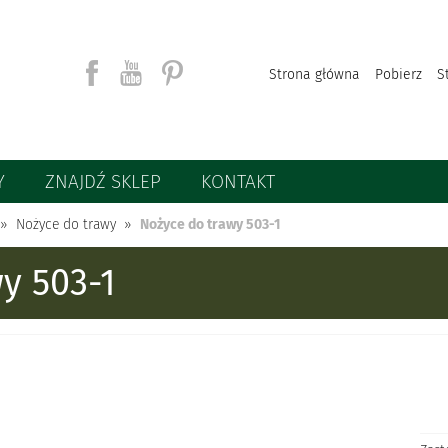
Strona główna
Pobierz
S
Y
ZNAJDŹ SKLEP
KONTAKT
Szukaj
Nożyce do trawy
Nożyce do trawy 503-1
y 503-1