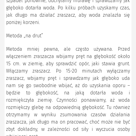
szpadel ponownie, odchylamy murawę i sprawdzamy jak
głęboko dotarła woda. Po kilku próbach uzyskamy czas,
jak długo ma działać zraszacz, aby woda znalazła się
poniżej korzeni.
Metoda „na drut”
Metoda mniej pewna, ale często używana. Przed
włączeniem zraszacza wbijamy pręt na głębokość około
15 cm. w ziemię, aby sprawdzić opór, jaki stawia grunt.
Włączamy zraszacz. Po 15-20 minutach wyłączamy
zraszacz, wbijamy pręt i sprawdzamy jak głęboko uda
nam się go swobodnie wbijać, aż do uzyskania oporu –
będzie to głębokość, na jaką dotarła woda i
rozmiękczyła ziemię. Czynności ponawiamy, aż woda
rozmiękczy glebę na odpowiednią głębokość. Tu również
otrzymamy w wyniku zsumowania czasów działania
zraszacza, jak długo ma on pracować, choć może nie być
zbyt dokładny, w zależności od siły i wyczucia osoby