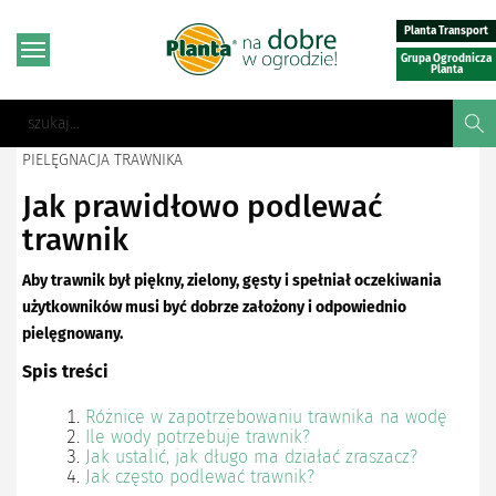
Planta Transport
Grupa Ogrodnicza
Planta
PIELĘGNACJA TRAWNIKA
Jak prawidłowo podlewać
trawnik
Aby trawnik był piękny, zielony, gęsty i spełniał oczekiwania
użytkowników musi być dobrze założony i odpowiednio
pielęgnowany.
Spis treści
Różnice w zapotrzebowaniu trawnika na wodę
Ile wody potrzebuje trawnik?
Jak ustalić, jak długo ma działać zraszacz?
Jak często podlewać trawnik?