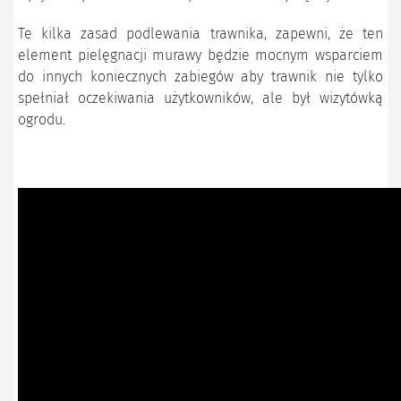
Te kilka zasad podlewania trawnika, zapewni, że ten
element pielęgnacji murawy będzie mocnym wsparciem
do innych koniecznych zabiegów aby trawnik nie tylko
spełniał oczekiwania użytkowników, ale był wizytówką
ogrodu.