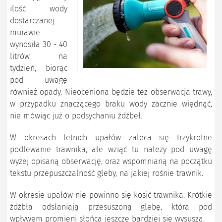
ilość wody
dostarczanej
murawie
wynosiła 30 - 40
litrów na
tydzień, biorąc
pod uwagę
również opady. Nieoceniona będzie też obserwacja trawy,
w przypadku znaczącego braku wody zacznie więdnąć,
nie mówiąc już o podsychaniu źdźbeł.
W okresach letnich upałów zaleca się trzykrotne
podlewanie trawnika, ale wziąć tu należy pod uwagę
wyżej opisaną obserwację, oraz wspomnianą na początku
tekstu przepuszczalność gleby, na jakiej rośnie trawnik.
W okresie upałów nie powinno się kosić trawnika. Krótkie
źdźbła odsłaniają przesuszoną glebę, która pod
wpływem promieni słońca jeszcze bardziej się wysusza.