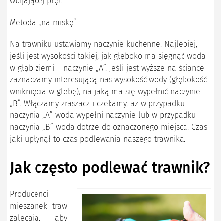
wbijającej pręt.
Metoda „na miskę”
Na trawniku ustawiamy naczynie kuchenne. Najlepiej,
jeśli jest wysokości takiej, jak głęboko ma sięgnąć woda
w głąb ziemi – naczynie „A”. Jeśli jest wyższe na ściance
zaznaczamy interesującą nas wysokość wody (głębokość
wniknięcia w glebę), na jaką ma się wypełnić naczynie
„B”. Włączamy zraszacz i czekamy, aż w przypadku
naczynia „A” woda wypełni naczynie lub w przypadku
naczynia „B” woda dotrze do oznaczonego miejsca. Czas
jaki upłynął to czas podlewania naszego trawnika.
Jak często podlewać trawnik?
Producenci
mieszanek traw
zalecają, aby