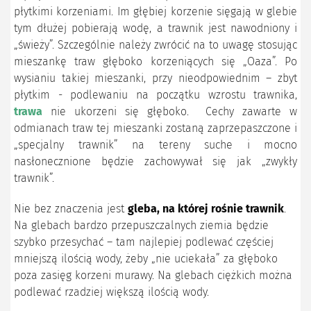
płytkimi korzeniami. Im głębiej korzenie sięgają w glebie
tym dłużej pobierają wodę, a trawnik jest nawodniony i
„świeży”. Szczególnie należy zwrócić na to uwagę stosując
mieszankę traw głęboko korzeniących się „Oaza”. Po
wysianiu takiej mieszanki, przy nieodpowiednim – zbyt
płytkim - podlewaniu na początku wzrostu trawnika,
trawa
nie ukorzeni się głęboko. Cechy zawarte w
odmianach traw tej mieszanki zostaną zaprzepaszczone i
„specjalny trawnik” na tereny suche i mocno
nasłonecznione będzie zachowywał się jak „zwykły
trawnik”.
Nie bez znaczenia jest
gleba, na której rośnie trawnik
.
Na glebach bardzo przepuszczalnych ziemia będzie
szybko przesychać – tam najlepiej podlewać częściej
mniejszą ilością wody, żeby „nie uciekała” za głęboko
poza zasięg korzeni murawy. Na glebach ciężkich można
podlewać rzadziej większą ilością wody.