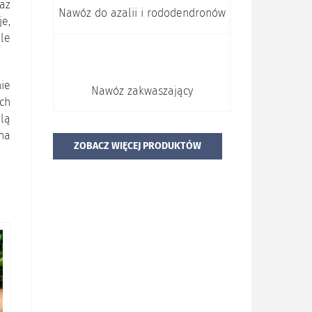
az
Nawóz do azalii i rododendronów
je,
le
ie
Nawóz zakwaszający
ch
lą
 na
ZOBACZ WIĘCEJ PRODUKTÓW