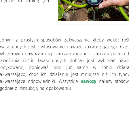
 będzie to zabieg „na
e
Jednym z prostych sposobów zakwaszania gleby wokół rośl
wasolubnych jest zastosowanie nawozu zakwaszającego. Częs
ybieranymi nawozami są siarczan amonu i siarczan potasu. 
nawożenia roślin kwasolubnych dobrze jest wybierać nawo
dedykowane, ponieważ one już same w sobie działa
akwaszająco, choć ich działanie jest mniejsze niż ich typo
zakwaszające odpowiedniki. Wszystkie
nawozy
należy stosow
godnie z instrukcją na opakowaniu.