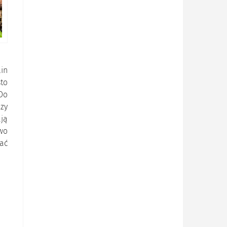
in
to
Do
zy
ją
wo
ać