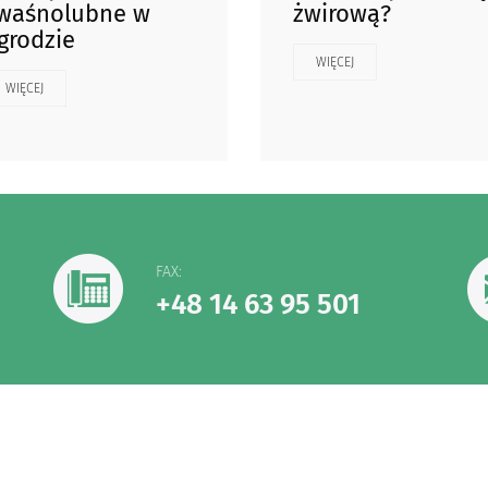
waśnolubne w
żwirową?
grodzie
WIĘCEJ
WIĘCEJ
FAX:
+48 14 63 95 501