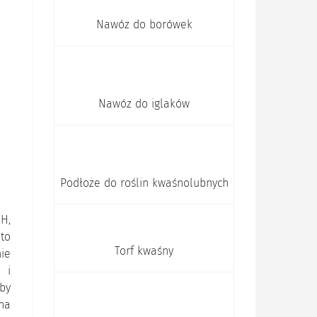
Nawóz do borówek
Nawóz do iglaków
Podłoże do roślin kwaśnolubnych
H,
to
Torf kwaśny
ie
 i
by
na