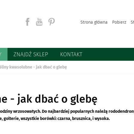
Strona główna
Pobierz
S
Y
ZNAJDŹ SKLEP
KONTAKT
Szukaj
śliny kwasolubne - jak dbać o glebę
e - jak dbać o glebę
 rodziny wrzosowatych. Do najbardziej popularnych należą rododendron
e, golterie, wszystkie borówki: czarna, brusznica, i wysoka.