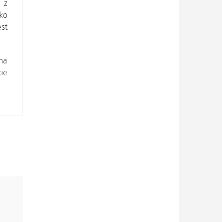
 z
ko
est
na
ie
ę