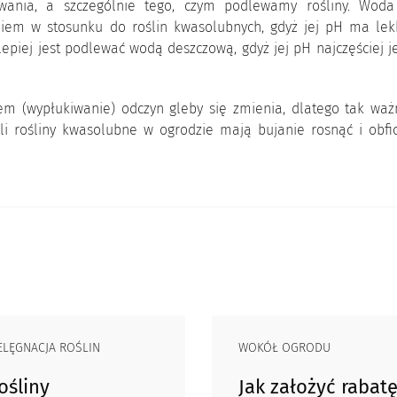
ewania, a szczególnie tego, czym podlewamy rośliny. Woda
niem w stosunku do roślin kwasolubnych, gdyż jej pH ma lek
epiej jest podlewać wodą deszczową, gdyż jej pH najczęściej j
em (wypłukiwanie) odczyn gleby się zmienia, dlatego tak waż
li rośliny kwasolubne w ogrodzie mają bujanie rosnąć i obfic
ELĘGNACJA ROŚLIN
WOKÓŁ OGRODU
ośliny
Jak założyć rabat