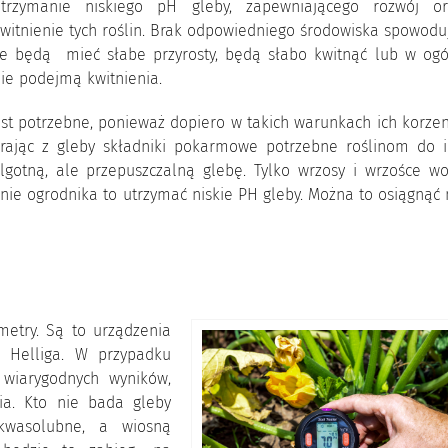
utrzymanie niskiego pH gleby, zapewniającego rozwój or
witnienie tych roślin. Brak odpowiedniego środowiska spowodu
e będą mieć słabe przyrosty, będą słabo kwitnąć lub w ogó
ie podejmą kwitnienia.
st potrzebne, ponieważ dopiero w takich warunkach ich korzen
rając z gleby składniki pokarmowe potrzebne roślinom do i
lgotną, ale przepuszczalną glebę. Tylko wrzosy i wrzośce wo
anie ogrodnika to utrzymać niskie PH gleby. Można to osiągnąć
etry. Są to urządzenia
m Helliga. W przypadku
 wiarygodnych wyników,
cia. Kto nie bada gleby
 kwasolubne, a wiosną