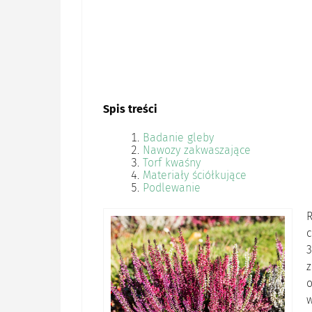
Spis treści
Badanie gleby
Nawozy zakwaszające
Torf kwaśny
Materiały ściółkujące
Podlewanie
R
c
o