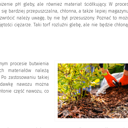
iżenie pH gleby, ale również materiał ściółkujący. W proces
e się bardziej przepuszczalna, chłonna, a także lepiej magazyn
 zwrócić należy uwagę, by nie był przesuszony. Poznać to moż
ości ciężarze. Taki torf rozluźni glebę, ale nie będzie chłoną
lnym procesie butwienia
ch materiałów należą
. Po zastosowaniu takiej
n dawkę nawozu można
hłonie część nawozu, co