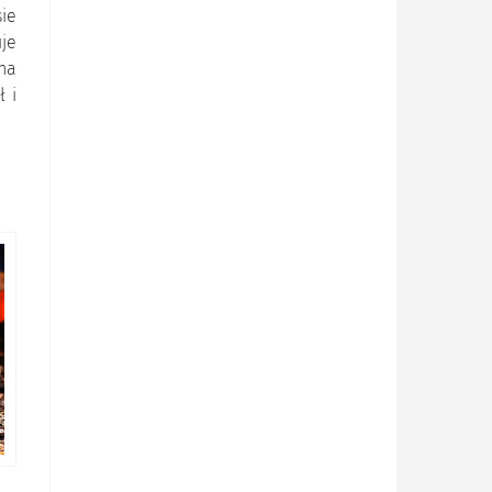
ie
uje
na
ł i