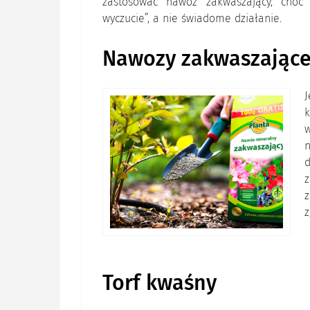
zastosować nawóz zakwaszający, choć
wyczucie”, a nie świadome działanie.
Nawozy zakwaszając
k
w
z
z
Torf kwaśny