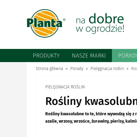
PRODUKTY
NASZE MARKI
PORAD
Strona główna
Porady
Pielęgnacja roślin
Ro
PIELĘGNACJA ROŚLIN
Rośliny kwasolubn
Rośliny kwasolubne to te, które wywodzą się z
azalie, wrzosy, wrzośce, żurawiny, pierisy, kalmi