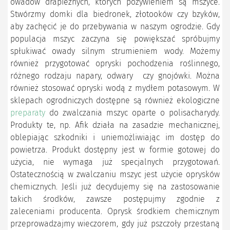
owadów drapieżnych, których pożywieniem są mszyce.
Stwórzmy domki dla biedronek, złotooków czy bzyków,
aby zachęcić je do przebywania w naszym ogrodzie. Gdy
populacja mszyc zaczyna się powiększać spróbujmy
spłukiwać owady silnym strumieniem wody. Możemy
również przygotować opryski pochodzenia roślinnego,
różnego rodzaju napary, odwary czy gnojówki. Można
również stosować opryski wodą z mydłem potasowym. W
sklepach ogrodniczych dostępne są również ekologiczne
preparaty
do zwalczania mszyc oparte o polisacharydy.
Produkty te, np. Afik działa na zasadzie mechanicznej,
oblepiając szkodniki i uniemożliwiając im dostęp do
powietrza. Produkt dostępny jest w formie gotowej do
użycia, nie wymaga już specjalnych przygotowań.
Ostatecznością w zwalczaniu mszyc jest użycie oprysków
chemicznych. Jeśli już decydujemy się na zastosowanie
takich środków, zawsze postępujmy zgodnie z
zaleceniami producenta. Oprysk środkiem chemicznym
przeprowadzajmy wieczorem, gdy już pszczoły przestaną