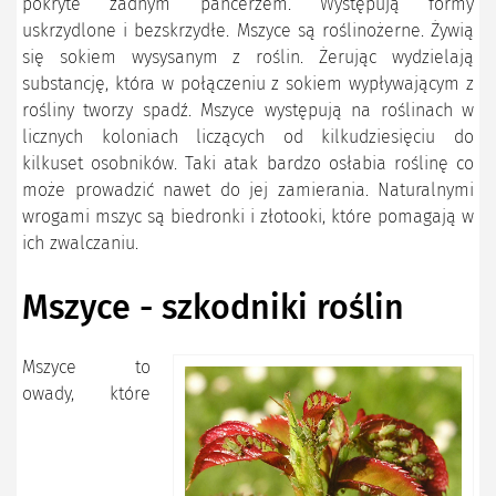
pokryte żadnym pancerzem. Występują formy
uskrzydlone i bezskrzydłe. Mszyce są roślinożerne. Żywią
się sokiem wysysanym z roślin. Żerując wydzielają
substancję, która w połączeniu z sokiem wypływającym z
rośliny tworzy spadź. Mszyce występują na roślinach w
licznych koloniach liczących od kilkudziesięciu do
kilkuset osobników. Taki atak bardzo osłabia roślinę co
może prowadzić nawet do jej zamierania. Naturalnymi
wrogami mszyc są biedronki i złotooki, które pomagają w
ich zwalczaniu.
Mszyce - szkodniki roślin
Mszyce to
owady, które