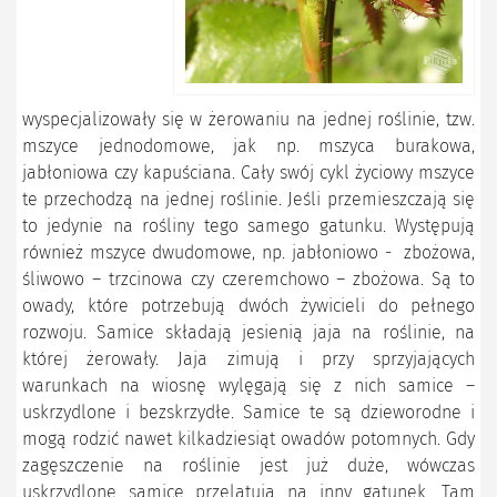
wyspecjalizowały się w żerowaniu na jednej roślinie, tzw.
mszyce jednodomowe, jak np. mszyca burakowa,
jabłoniowa czy kapuściana. Cały swój cykl życiowy mszyce
te przechodzą na jednej roślinie. Jeśli przemieszczają się
to jedynie na rośliny tego samego gatunku. Występują
również mszyce dwudomowe, np. jabłoniowo - zbożowa,
śliwowo – trzcinowa czy czeremchowo – zbożowa. Są to
owady, które potrzebują dwóch żywicieli do pełnego
rozwoju. Samice składają jesienią jaja na roślinie, na
której żerowały. Jaja zimują i przy sprzyjających
warunkach na wiosnę wylęgają się z nich samice –
uskrzydlone i bezskrzydłe. Samice te są dzieworodne i
mogą rodzić nawet kilkadziesiąt owadów potomnych. Gdy
zagęszczenie na roślinie jest już duże, wówczas
uskrzydlone samice przelatują na inny gatunek. Tam