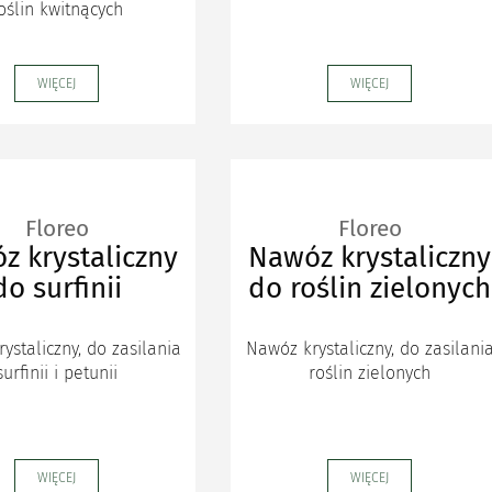
oślin kwitnących
WIĘCEJ
WIĘCEJ
Floreo
Floreo
z krystaliczny
Nawóz krystaliczny
do surfinii
do roślin zielonych
ystaliczny, do zasilania
Nawóz krystaliczny, do zasilani
surfinii i petunii
roślin zielonych
WIĘCEJ
WIĘCEJ