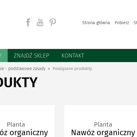
Strona główna
Pobierz
S
Y
ZNAJDŹ SKLEP
KONTAKT
Szukaj
ie - podstawowe zasady
Powiązane produkty
DUKTY
Planta
Planta
z organiczny
Nawóz organiczny