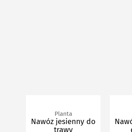
Planta
Nawóz jesienny do
Nawó
trawy