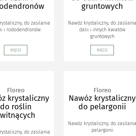
dodendronów
gruntowych
ystaliczny, do zasilania
Nawóz krystaliczny, do zasilani
ii i rododendronów
dalii i innych kwiatów
gruntowych
WIĘCEJ
WIĘCEJ
Floreo
Floreo
z krystaliczny
Nawóz krystaliczny
do roślin
do pelargonii
witnących
Nawóz krystaliczny, do zasilani
pelargonii
ystaliczny, do zasilania