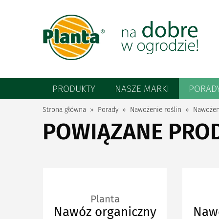
PRODUKTY
NASZE MARKI
PORAD
Strona główna
Porady
Nawożenie roślin
Nawożen
POWIĄZANE PRO
Planta
Nawóz organiczny
Nawó