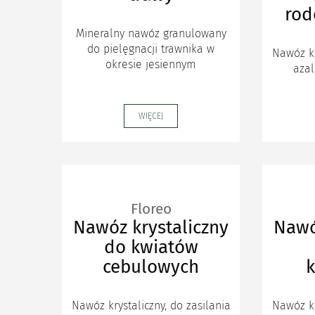
ro
Mineralny nawóz granulowany
do pielęgnacji trawnika w
Nawóz kr
okresie jesiennym
azal
WIĘCEJ
Floreo
Nawóz krystaliczny
Nawó
do kwiatów
cebulowych
k
Nawóz krystaliczny, do zasilania
Nawóz kr