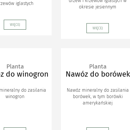
drzew i krzewów iglastych w
rzewów iglastych
okresie jesiennym
WIĘCEJ
WIĘCEJ
Planta
Planta
z do winogron
Nawóz do borówek
ineralny do zasilania
Nawóz mineralny do zasilania
winogron
borówek, w tym borówki
amerykańskiej