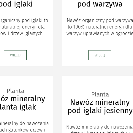
pod iglaki
pod warzywa
ganiczny pod iglaki to
Nawóz organiczny pod warzyw
aturalnej energii dla
to 100% naturalnej energii dla
ów i drzew iglastych
warzyw uprawianych w ogrodzi
WIĘCEJ
WIĘCEJ
Planta
Planta
óz mineralny
Nawóz mineralny
lanta iglak
pod iglaki jesienny
ineralny do nawożenia
Nawóz mineralny do nawożeni
kich gatunków drzew i