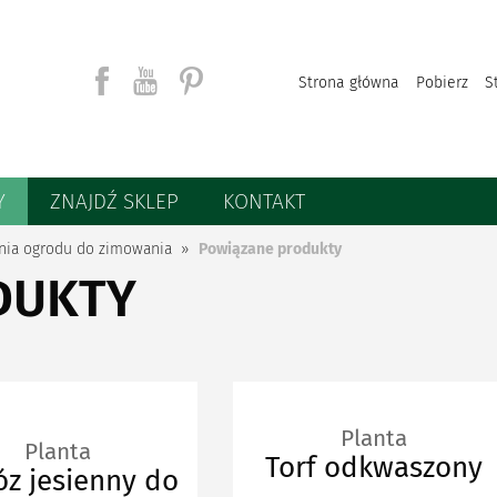
Strona główna
Pobierz
S
Y
ZNAJDŹ SKLEP
KONTAKT
Szukaj
nia ogrodu do zimowania
Powiązane produkty
DUKTY
Planta
Planta
Torf odkwaszony
z jesienny do